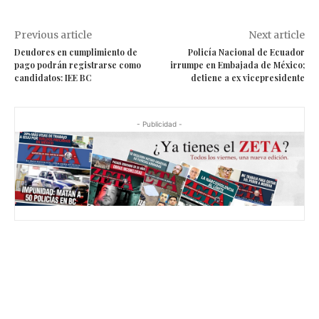
Previous article
Next article
Deudores en cumplimiento de
Policía Nacional de Ecuador
pago podrán registrarse como
irrumpe en Embajada de México;
candidatos: IEE BC
detiene a ex vicepresidente
- Publicidad -