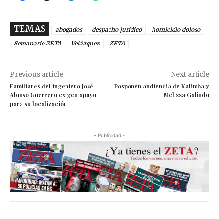
TEMAS
abogados
despacho jurídico
homicidio doloso
Semanario ZETA
Velázquez
ZETA
Previous article
Next article
Familiares del ingeniero José
Posponen audiencia de Kalimba y
Alonso Guerrero exigen apoyo
Melissa Galindo
para su localización
- Publicidad -