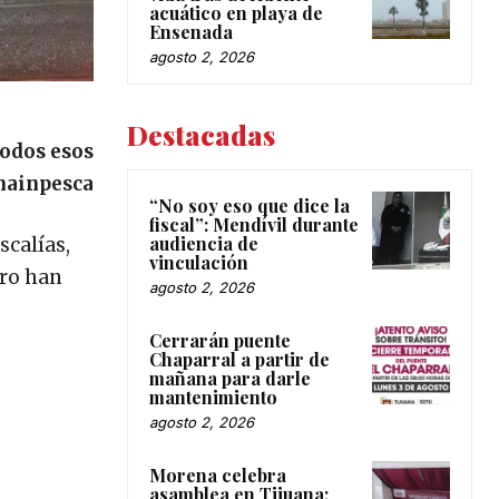
acuático en playa de
Ensenada
agosto 2, 2026
Destacadas
todos esos
anainpesca
“No soy eso que dice la
fiscal”: Mendívil durante
audiencia de
scalías,
vinculación
ero han
agosto 2, 2026
Cerrarán puente
Chaparral a partir de
mañana para darle
mantenimiento
agosto 2, 2026
Morena celebra
asamblea en Tijuana;