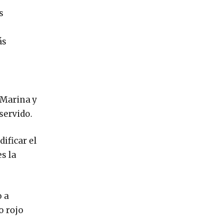
s
e
ás
 Marina y
a servido.
ificar el
s la
o a
o rojo