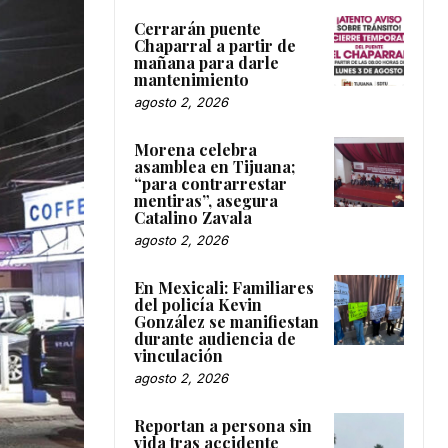
Cerrarán puente
Chaparral a partir de
mañana para darle
mantenimiento
agosto 2, 2026
Morena celebra
asamblea en Tijuana;
“para contrarrestar
mentiras”, asegura
Catalino Zavala
agosto 2, 2026
En Mexicali: Familiares
del policía Kevin
González se manifiestan
durante audiencia de
vinculación
agosto 2, 2026
Reportan a persona sin
vida tras accidente