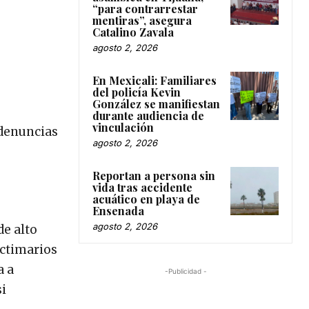
“para contrarrestar
mentiras”, asegura
Catalino Zavala
agosto 2, 2026
En Mexicali: Familiares
del policía Kevin
González se manifiestan
durante audiencia de
vinculación
 denuncias
agosto 2, 2026
Reportan a persona sin
vida tras accidente
acuático en playa de
Ensenada
agosto 2, 2026
de alto
ictimarios
a a
-Publicidad -
si