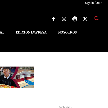
Sign in / Join
AL
EDICIÓN IMPRESA
NOSOTROS
-Publicidad -