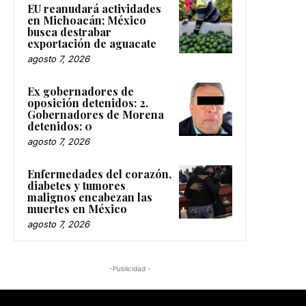
EU reanudará actividades
en Michoacán; México
busca destrabar
exportación de aguacate
agosto 7, 2026
Ex gobernadores de
oposición detenidos: 2.
Gobernadores de Morena
detenidos: 0
agosto 7, 2026
Enfermedades del corazón,
diabetes y tumores
malignos encabezan las
muertes en México
agosto 7, 2026
-Publicidad -