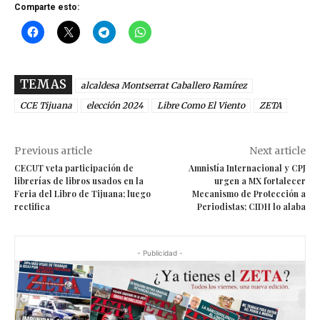
Comparte esto:
TEMAS
alcaldesa Montserrat Caballero Ramírez
CCE Tijuana
elección 2024
Libre Como El Viento
ZETA
Previous article
Next article
CECUT veta participación de
Amnistía Internacional y CPJ
librerías de libros usados en la
urgen a MX fortalecer
Feria del Libro de Tijuana; luego
Mecanismo de Protección a
rectifica
Periodistas; CIDH lo alaba
- Publicidad -