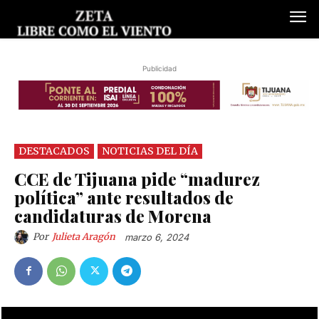
Publicidad
DESTACADOS
NOTICIAS DEL DÍA
CCE de Tijuana pide “madurez
política” ante resultados de
candidaturas de Morena
Por
Julieta Aragón
marzo 6, 2024