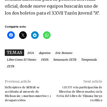
oficial, donde nueve equipos buscarán uno de
los dos boletos para el XXVII Tazón Juvenil “A”.
Comparte esto:
TEMAS
2024
deportes
Eric Romero
Libre Como El Viento
OEFA
Semanario ZETA
Temporada
ZETA
Previous article
Next article
Helicóptero de SEMAR se
CECUT veta participación de
accidenta al suroeste de
librerías de libros usados en la
Michoacán; 3 marinos muertos y 2
Feria del Libro de Tijuana; luego
desaparecidos
rectifica