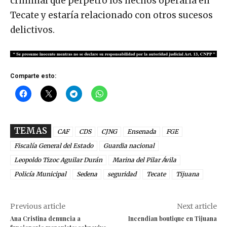
criminal que perpetró los hechos operaría en
Tecate y estaría relacionado con otros sucesos
delictivos.
Comparte esto:
TEMAS
CAF
CDS
CJNG
Ensenada
FGE
Fiscalía General del Estado
Guardia nacional
Leopoldo Tizoc Aguilar Durán
Marina del Pilar Ávila
Policía Municipal
Sedena
seguridad
Tecate
Tijuana
Previous article
Next article
Ana Cristina denuncia a
Incendian boutique en Tijuana