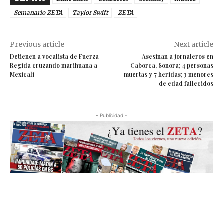
Semanario ZETA
Taylor Swift
ZETA
Previous article
Next article
Detienen a vocalista de Fuerza
Asesinan a jornaleros en
Regida cruzando marihuana a
Caborca, Sonora; 4 personas
Mexicali
muertas y 7 heridas; 3 menores
de edad fallecidos
- Publicidad -