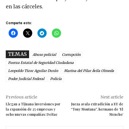
en las cárceles.
Comparte esto:
TEMAS
Abuso policial
Corrupción
Fuerza Estatal de Seguridad Ciudadana
Leopoldo Tizoc Aguilar Durán
Marina del Pilar Ávila Olmeda
Poder Judicial Federal
Policía
Previous article
Next article
Llegan a Tijuana inversiones por
Jueza avala extradición a EU de
la expansión de 25 empresas y
“Tony Montana”, hermano de ‘El
ocho nuevas compañías: Deitac
Mencho’