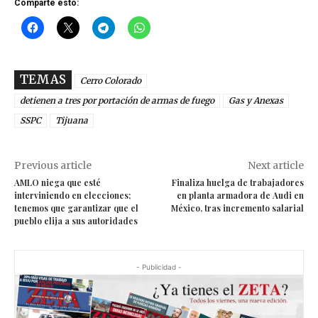
Comparte esto:
TEMAS
Cerro Colorado
detienen a tres por portación de armas de fuego
Gas y Anexas
SSPC
Tijuana
Previous article
Next article
AMLO niega que esté
Finaliza huelga de trabajadores
interviniendo en elecciones;
en planta armadora de Audi en
tenemos que garantizar que el
México, tras incremento salarial
pueblo elija a sus autoridades
- Publicidad -