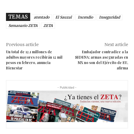
TEMAS
atentado
El Sauzal
Incendio
Inseguridad
Semanario ZETA
ZETA
Previous article
Next article
Un total de 12.1 millones de
Embajador contradice a la
adultos mayores recibirán 12 mil
SEDENA; armas aseguradas en
pesos en febrero, anuncia
MX no son del Ejército de EU,
Bienestar
afirma
- Publicidad -