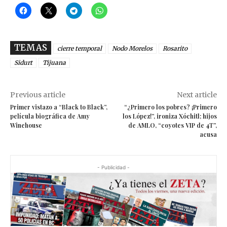
TEMAS
cierre temporal
Nodo Morelos
Rosarito
Sidurt
Tijuana
Previous article
Next article
Primer vistazo a “Black to Black”,
“¿Primero los pobres? ¡Primero
película biográfica de Amy
los López!”, ironiza Xóchitl; hijos
Winehouse
de AMLO, “coyotes VIP de 4T”,
acusa
- Publicidad -