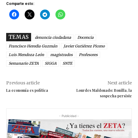
Comparte esto:
TEMAS
denuncia ciudadana
Docencia
Francisco Heredia Guzmán
Javier Gutiérrez Piceno
Luis Mendoza León
magistrados
Profesores
Semanario ZETA
SIGGA
SNTE
Previous article
Next article
La economía es política
Lourdes Maldonado: Bonilla, la
sospecha persiste
- Publicidad -