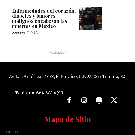
Enfermedades del corazón,
diabetes y tumores
malignos encabezan las
muertes en México
agosto 7, 2026
-Publicidad -
Av. Las Américas 4633, El Paraíso, C.P. 22106 / Tijuana, B.C.
Teléfono: 664 681 6913
Mapa de Sitio
INICIO