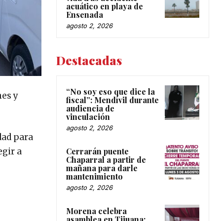
acuático en playa de
Ensenada
agosto 2, 2026
Destacadas
“No soy eso que dice la
nes y
fiscal”: Mendívil durante
audiencia de
vinculación
agosto 2, 2026
dad para
Cerrarán puente
egir a
Chaparral a partir de
mañana para darle
mantenimiento
agosto 2, 2026
Morena celebra
asamblea en Tijuana;