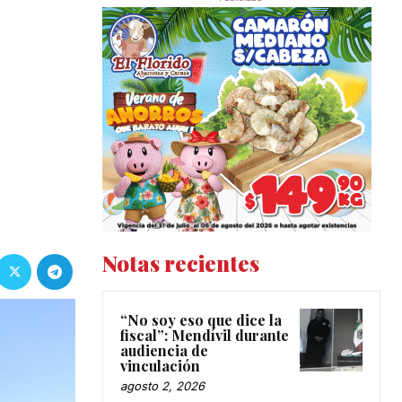
Notas recientes
“No soy eso que dice la
fiscal”: Mendívil durante
audiencia de
vinculación
agosto 2, 2026