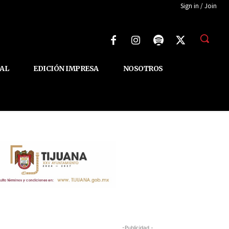
Sign in / Join
AL
EDICIÓN IMPRESA
NOSOTROS
-Publicidad -