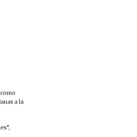
n como
danas a la
es”,