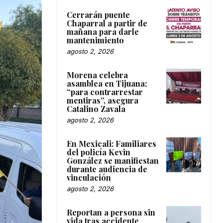
Cerrarán puente
Chaparral a partir de
mañana para darle
mantenimiento
agosto 2, 2026
Morena celebra
asamblea en Tijuana;
“para contrarrestar
mentiras”, asegura
Catalino Zavala
agosto 2, 2026
En Mexicali: Familiares
del policía Kevin
González se manifiestan
durante audiencia de
vinculación
agosto 2, 2026
Reportan a persona sin
vida tras accidente