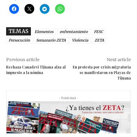
TEMAS
Elementos
enfrentamiento
FESC
Persecución
Semanario ZETA
Violencia
ZETA
Previous article
Next article
Rechaza Canadevi Tijuana alza al
En protesta por crisis migratoria
impuesto a la nómina
se manifestaron en Playas de
Tijuana
- Publicidad -