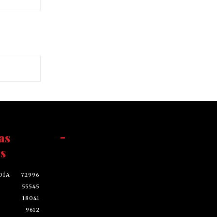
as
-
s
DÍA
72996
55545
18041
9612