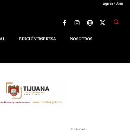
Sign in / Join
AL
EDICIÓN IMPRESA
NOSOTROS
-Publicidad -