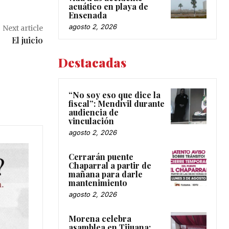
acuático en playa de
Ensenada
agosto 2, 2026
Next article
El juicio
Destacadas
“No soy eso que dice la
fiscal”: Mendívil durante
audiencia de
vinculación
agosto 2, 2026
Cerrarán puente
Chaparral a partir de
mañana para darle
mantenimiento
agosto 2, 2026
Morena celebra
asamblea en Tijuana;