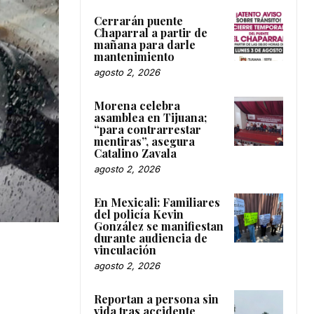
Cerrarán puente
Chaparral a partir de
mañana para darle
mantenimiento
agosto 2, 2026
Morena celebra
asamblea en Tijuana;
“para contrarrestar
mentiras”, asegura
Catalino Zavala
agosto 2, 2026
En Mexicali: Familiares
del policía Kevin
González se manifiestan
durante audiencia de
vinculación
agosto 2, 2026
Reportan a persona sin
vida tras accidente