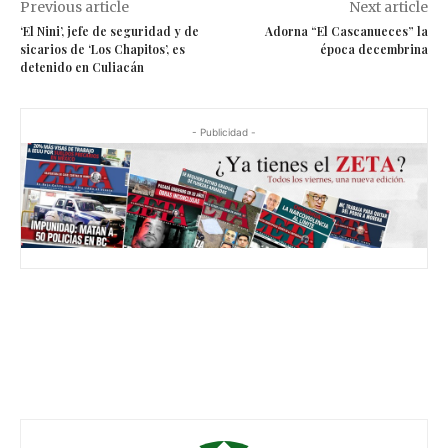
Previous article
Next article
‘El Nini’, jefe de seguridad y de
Adorna “El Cascanueces” la
sicarios de ‘Los Chapitos’, es
época decembrina
detenido en Culiacán
- Publicidad -