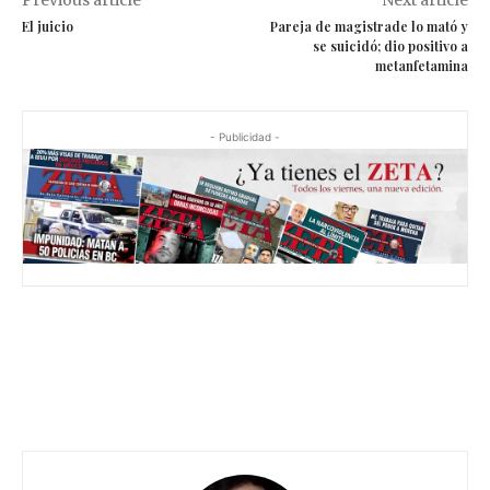
Previous article
Next article
El juicio
Pareja de magistrade lo mató y
se suicidó; dio positivo a
metanfetamina
- Publicidad -