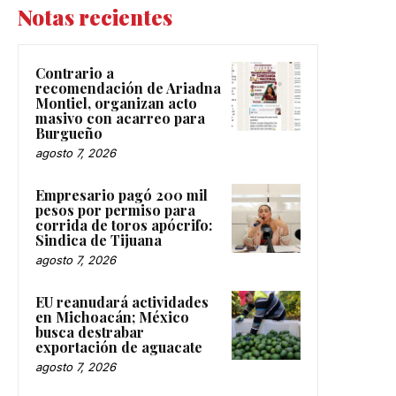
Notas recientes
Contrario a
recomendación de Ariadna
Montiel, organizan acto
masivo con acarreo para
Burgueño
agosto 7, 2026
Empresario pagó 200 mil
pesos por permiso para
corrida de toros apócrifo:
Sindica de Tijuana
agosto 7, 2026
EU reanudará actividades
en Michoacán; México
busca destrabar
exportación de aguacate
agosto 7, 2026