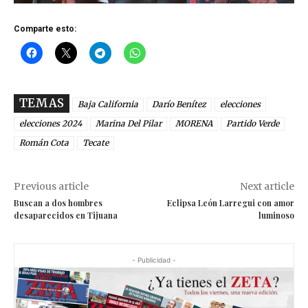
Comparte esto:
TEMAS
Baja California
Darío Benítez
elecciones
elecciones 2024
Marina Del Pilar
MORENA
Partido Verde
Román Cota
Tecate
Previous article
Next article
Buscan a dos hombres
Eclipsa León Larregui con amor
desaparecidos en Tijuana
luminoso
- Publicidad -