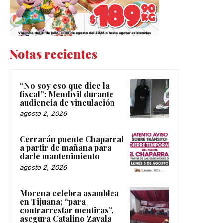
Notas recientes
“No soy eso que dice la
fiscal”: Mendívil durante
audiencia de vinculación
agosto 2, 2026
Cerrarán puente Chaparral
a partir de mañana para
darle mantenimiento
agosto 2, 2026
Morena celebra asamblea
en Tijuana; “para
contrarrestar mentiras”,
asegura Catalino Zavala