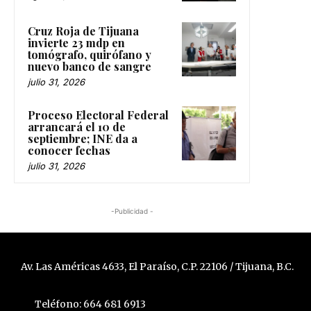
Cruz Roja de Tijuana
invierte 23 mdp en
tomógrafo, quirófano y
nuevo banco de sangre
julio 31, 2026
Proceso Electoral Federal
arrancará el 10 de
septiembre; INE da a
conocer fechas
julio 31, 2026
-Publicidad -
Av. Las Américas 4633, El Paraíso, C.P. 22106 / Tijuana, B.C.
Teléfono: 664 681 6913