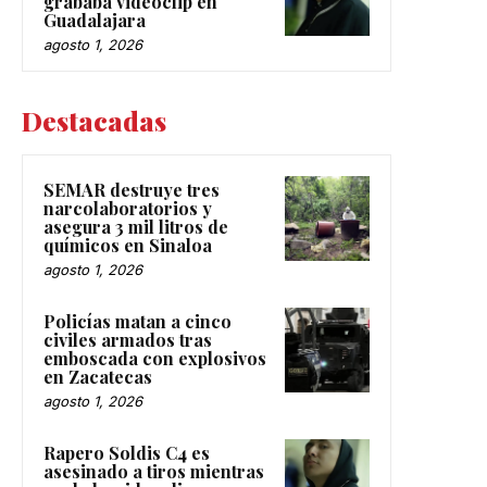
grababa videoclip en
Guadalajara
agosto 1, 2026
Destacadas
SEMAR destruye tres
narcolaboratorios y
asegura 3 mil litros de
químicos en Sinaloa
agosto 1, 2026
Policías matan a cinco
civiles armados tras
emboscada con explosivos
en Zacatecas
agosto 1, 2026
Rapero Soldis C4 es
asesinado a tiros mientras