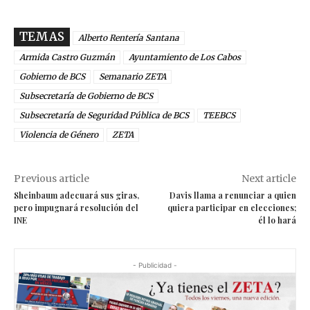
TEMAS
Alberto Rentería Santana
Armida Castro Guzmán
Ayuntamiento de Los Cabos
Gobierno de BCS
Semanario ZETA
Subsecretaría de Gobierno de BCS
Subsecretaría de Seguridad Pública de BCS
TEEBCS
Violencia de Género
ZETA
Previous article
Next article
Sheinbaum adecuará sus giras,
Davis llama a renunciar a quien
pero impugnará resolución del
quiera participar en elecciones;
INE
él lo hará
- Publicidad -