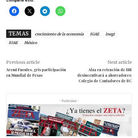
Comparte esto:
TEMAS
crecimiento de la economía
IGAE
Inegi
IOAE
México
Previous article
Next article
Aremi Fuentes, gris participación
Alza en retención de ISR
en Mundial de Pesas
desincentivará a ahorradores:
Colegio de Contadores de BC
- Publicidad -