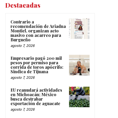
Destacadas
Contrario a
recomendación de Ariadna
Montiel, organizan acto
masivo con acarreo para
Burgueño
agosto 7, 2026
Empresario pagó 200 mil
pesos por permiso para
corrida de toros apócrifo:
Sindica de Tijuana
agosto 7, 2026
EU reanudará actividades
en Michoacán; México
busca destrabar
exportación de aguacate
agosto 7, 2026