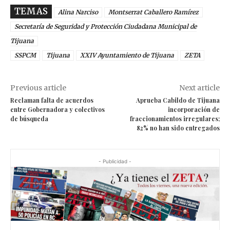
TEMAS
Alina Narciso
Montserrat Caballero Ramírez
Secretaría de Seguridad y Protección Ciudadana Municipal de
Tijuana
SSPCM
Tijuana
XXIV Ayuntamiento de Tijuana
ZETA
Previous article
Next article
Reclaman falta de acuerdos
Aprueba Cabildo de Tijuana
entre Gobernadora y colectivos
incorporación de
de búsqueda
fraccionamientos irregulares;
82% no han sido entregados
- Publicidad -