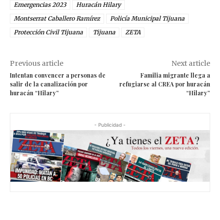
Emergencias 2023
Huracán Hilary
Montserrat Caballero Ramírez
Policía Municipal Tijuana
Protección Civil Tijuana
Tijuana
ZETA
Previous article
Next article
Intentan convencer a personas de
Familia migrante llega a
salir de la canalización por
refugiarse al CREA por huracán
huracán “Hilary”
“Hilary”
- Publicidad -