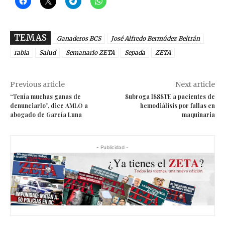
TEMAS
Ganaderos BCS
José Alfredo Bermúdez Beltrán
rabia
Salud
Semanario ZETA
Sepada
ZETA
Previous article
Next article
“Tenía muchas ganas de
Subroga ISSSTE a pacientes de
denunciarlo”, dice AMLO a
hemodiálisis por fallas en
abogado de García Luna
maquinaria
- Publicidad -