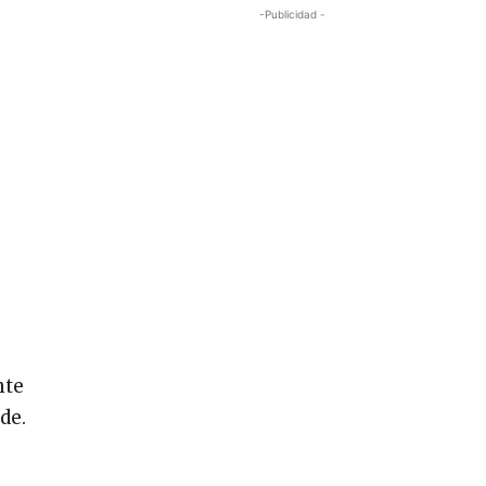
-Publicidad -
nte
de.