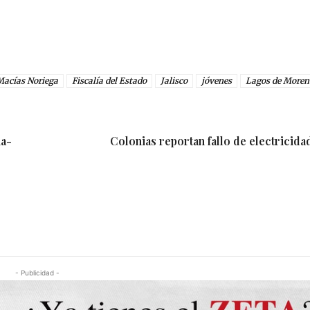
Macías Noriega
Fiscalía del Estado
Jalisco
jóvenes
Lagos de Moren
na-
Colonias reportan fallo de electricida
- Publicidad -