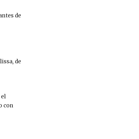
antes de
issa, de
 el
o con