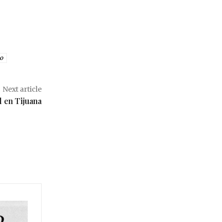
o
Next article
d en Tijuana