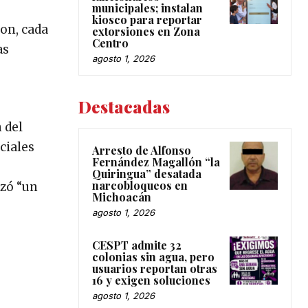
municipales; instalan
kiosco para reportar
ron, cada
extorsiones en Zona
Centro
as
agosto 1, 2026
Destacadas
 del
ciales
Arresto de Alfonso
Fernández Magallón “la
Quiringua” desatada
narcobloqueos en
izó “un
Michoacán
agosto 1, 2026
CESPT admite 32
colonias sin agua, pero
usuarios reportan otras
16 y exigen soluciones
agosto 1, 2026