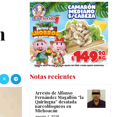
n
Notas recientes
Arresto de Alfonso
Fernández Magallón “la
Quiringua” desatada
narcobloqueos en
Michoacán
agosto 1, 2026