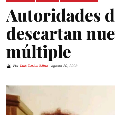
Autoridades d
descartan nue
múltiple
Por
Luis Carlos Sáinz
agosto 20, 2023