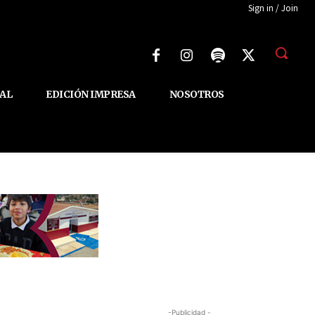
Sign in / Join
AL
EDICIÓN IMPRESA
NOSOTROS
-Publicidad -