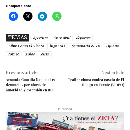
Comparte esto:
TEMAS
Apertura
Cruz Azul
deportes
Libre Como El Viento
lugar MX
Semanario ZETA
Tijuana
torneo
Xolos
ZETA
Previous article
Next article
Acumula Guardia Nacional 19
Tráiler choca contra caseta de El
denuncias por abuso de
Hongo en Tecate (VIDEO)
autoridad y extorsión en BC
- Publicidad -