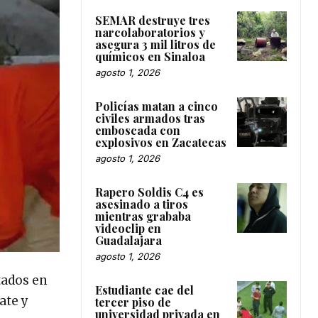
SEMAR destruye tres
narcolaboratorios y
asegura 3 mil litros de
químicos en Sinaloa
agosto 1, 2026
Policías matan a cinco
civiles armados tras
emboscada con
explosivos en Zacatecas
agosto 1, 2026
Rapero Soldis C4 es
asesinado a tiros
mientras grababa
videoclip en
Guadalajara
agosto 1, 2026
tados en
Estudiante cae del
ate y
tercer piso de
universidad privada en