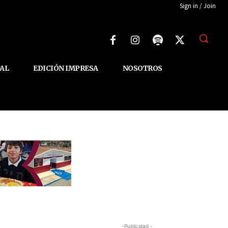
Sign in / Join
AL
EDICIÓN IMPRESA
NOSOTROS
-Publicidad -