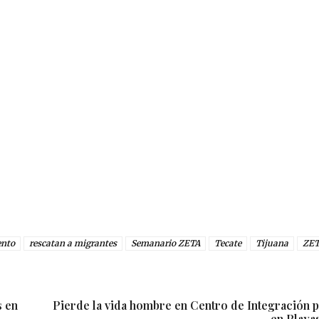
ento
rescatan a migrantes
Semanario ZETA
Tecate
Tijuana
ZE
s en
Pierde la vida hombre en Centro de Integración p
en Playa