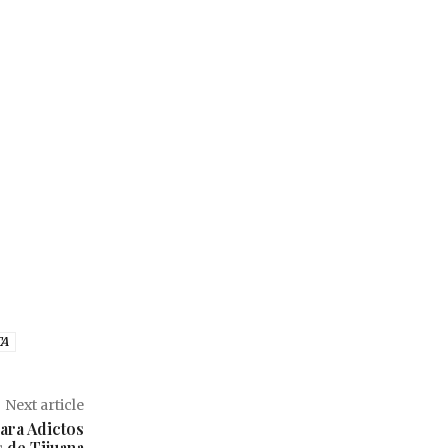
TA
Next article
ara Adictos
s de Tijuana