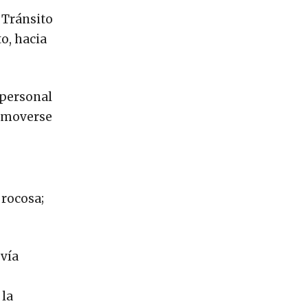
 Tránsito
o, hacia
 personal
o moverse
 rocosa;
 vía
 la