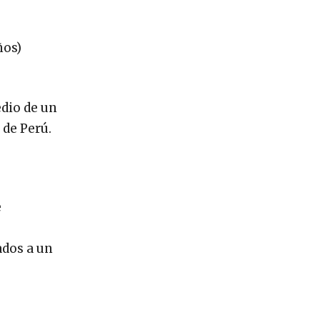
ños)
edio de un
 de Perú.
e
ados a un