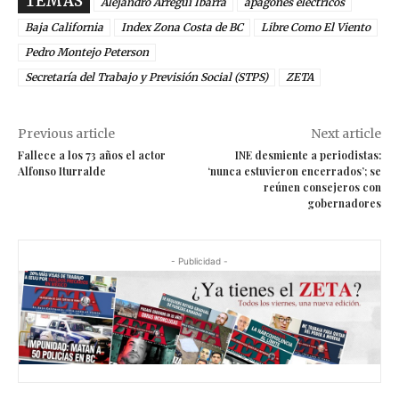
TEMAS
Alejandro Arregui Ibarra
apagones eléctricos
Baja California
Index Zona Costa de BC
Libre Como El Viento
Pedro Montejo Peterson
Secretaría del Trabajo y Previsión Social (STPS)
ZETA
Previous article
Next article
Fallece a los 73 años el actor
INE desmiente a periodistas:
Alfonso Iturralde
‘nunca estuvieron encerrados’; se
reúnen consejeros con
gobernadores
- Publicidad -