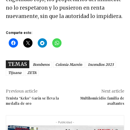
no lo respetaron y lo pusieron en renta
nuevamente, sin que la autoridad lo impidiera.
Comparte esto:
TEMAS
Bomberos
Colonia Marrón
Incendios 2023
Tijuana
ZETA
Previous article
Next article
Tenista “Keko” Garín se lleva la
Multihomicidio: familia de
medalla de oro
asaltantes
- Publicidad -