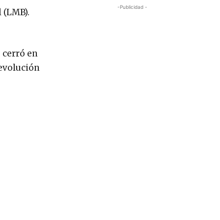
-Publicidad -
 (LMB).
e cerró en
Revolución