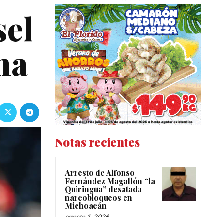
sel
na
Notas recientes
Arresto de Alfonso
Fernández Magallón “la
Quiringua” desatada
narcobloqueos en
Michoacán
agosto 1, 2026