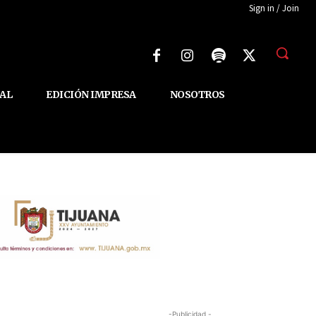
Sign in / Join
AL
EDICIÓN IMPRESA
NOSOTROS
-Publicidad -