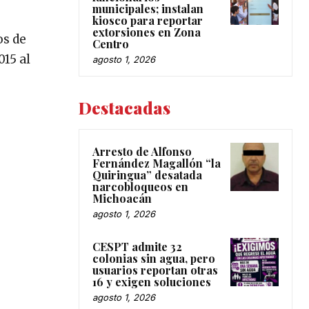
municipales; instalan
kiosco para reportar
extorsiones en Zona
os de
Centro
15 al
agosto 1, 2026
Destacadas
Arresto de Alfonso
Fernández Magallón “la
Quiringua” desatada
narcobloqueos en
Michoacán
agosto 1, 2026
CESPT admite 32
colonias sin agua, pero
usuarios reportan otras
16 y exigen soluciones
agosto 1, 2026