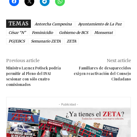
TEMAS
Antorcha Campesina
Ayuntamiento de La Paz
César “N”
Feminicidio
Gobierno de BCS
Monserrat
PGJEBCS
Semanario ZETA
ZETA
Previous article
Next article
Ministro Laynez Potisek podría
Familiares de desaparecidos
permitir al Pleno del INAI
exigen reactivación del Consejo
sesionar con sólo cuatro
Ciudadano
comisionados
- Publicidad -