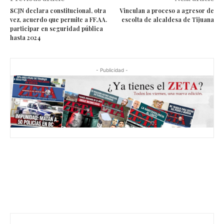
Previous article
Next article
SCJN declara constitucional, otra
Vinculan a proceso a agresor de
vez, acuerdo que permite a FF.AA.
escolta de alcaldesa de Tijuana
participar en seguridad pública
hasta 2024
- Publicidad -