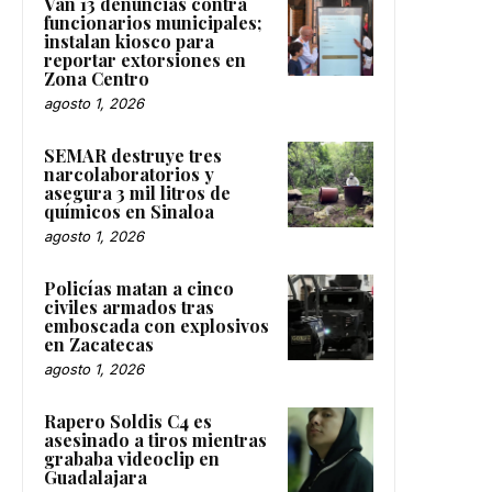
Van 13 denuncias contra
funcionarios municipales;
instalan kiosco para
reportar extorsiones en
Zona Centro
agosto 1, 2026
SEMAR destruye tres
narcolaboratorios y
asegura 3 mil litros de
químicos en Sinaloa
agosto 1, 2026
Policías matan a cinco
civiles armados tras
emboscada con explosivos
en Zacatecas
agosto 1, 2026
Rapero Soldis C4 es
asesinado a tiros mientras
grababa videoclip en
Guadalajara