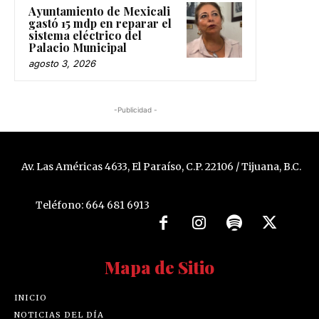
Ayuntamiento de Mexicali
gastó 15 mdp en reparar el
sistema eléctrico del
Palacio Municipal
agosto 3, 2026
-Publicidad -
Av. Las Américas 4633, El Paraíso, C.P. 22106 / Tijuana, B.C.
Teléfono: 664 681 6913
Mapa de Sitio
INICIO
NOTICIAS DEL DÍA