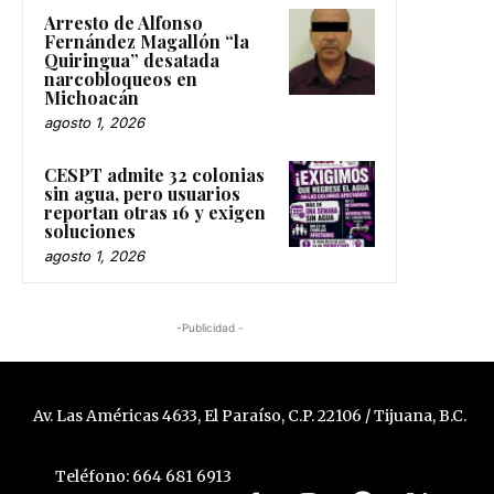
Arresto de Alfonso
Fernández Magallón “la
Quiringua” desatada
narcobloqueos en
Michoacán
agosto 1, 2026
CESPT admite 32 colonias
sin agua, pero usuarios
reportan otras 16 y exigen
soluciones
agosto 1, 2026
-Publicidad -
Av. Las Américas 4633, El Paraíso, C.P. 22106 / Tijuana, B.C.
Teléfono: 664 681 6913