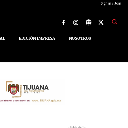
Sign in / Join
AL
EDICIÓN IMPRESA
NOSOTROS
-Publicidad -