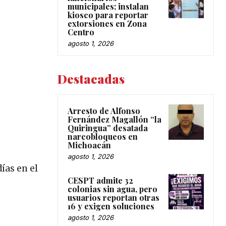
municipales; instalan
kiosco para reportar
extorsiones en Zona
Centro
agosto 1, 2026
Destacadas
Arresto de Alfonso
Fernández Magallón “la
Quiringua” desatada
narcobloqueos en
Michoacán
agosto 1, 2026
ías en el
CESPT admite 32
colonias sin agua, pero
usuarios reportan otras
16 y exigen soluciones
agosto 1, 2026