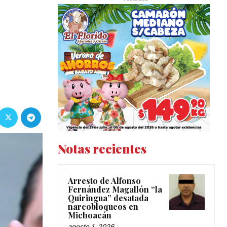
Notas recientes
Arresto de Alfonso
Fernández Magallón “la
Quiringua” desatada
narcobloqueos en
Michoacán
agosto 1, 2026