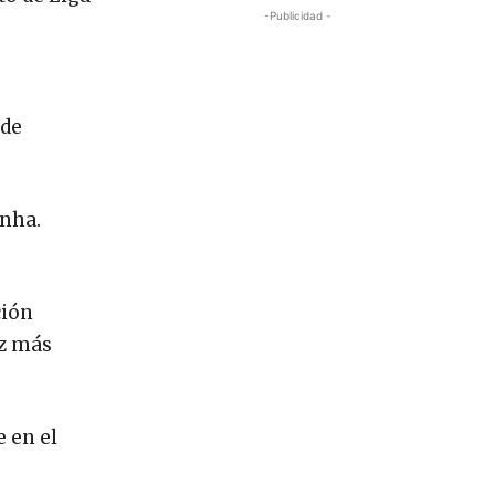
-Publicidad -
 de
inha.
ción
ez más
 en el