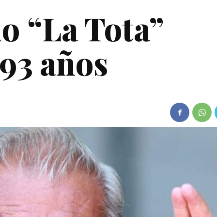
io “La Tota”
 93 años