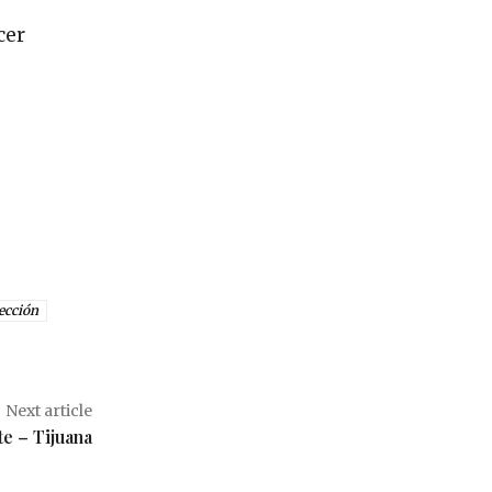
cer
ección
Next article
te – Tijuana