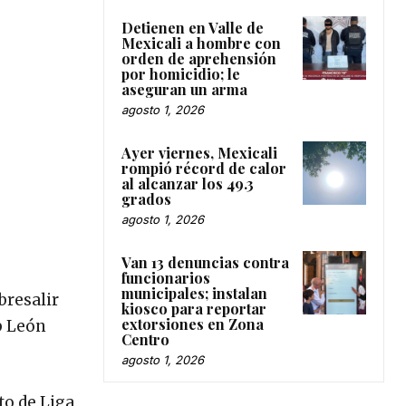
Detienen en Valle de
Mexicali a hombre con
orden de aprehensión
por homicidio; le
aseguran un arma
agosto 1, 2026
Ayer viernes, Mexicali
rompió récord de calor
al alcanzar los 49.3
grados
agosto 1, 2026
Van 13 denuncias contra
funcionarios
municipales; instalan
bresalir
kiosco para reportar
extorsiones en Zona
b León
Centro
agosto 1, 2026
to de Liga