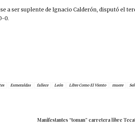
se a ser suplente de Ignacio Calderón, disputó el ter
0-0.
tes
Esmeraldas
fallece
León
Libre Como El Viento
muere
Sel
Manifestantes “toman” carretera libre Teca