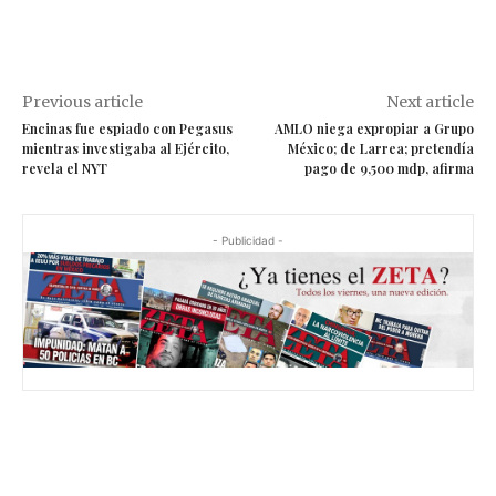
Previous article
Next article
Encinas fue espiado con Pegasus
AMLO niega expropiar a Grupo
mientras investigaba al Ejército,
México; de Larrea; pretendía
revela el NYT
pago de 9,500 mdp, afirma
- Publicidad -