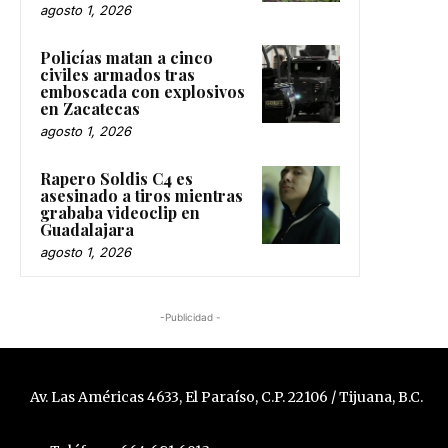
agosto 1, 2026
Policías matan a cinco
civiles armados tras
emboscada con explosivos
en Zacatecas
agosto 1, 2026
Rapero Soldis C4 es
asesinado a tiros mientras
grababa videoclip en
Guadalajara
agosto 1, 2026
-Publicidad -
Av. Las Américas 4633, El Paraíso, C.P. 22106 / Tijuana, B.C.
Teléfono: 664 681 6913