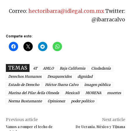
Correo:
hectoribarra@idlegal.com.mx
Twitter:
@ibarracalvo
Comparte esto:
TEMAS
4T
AMLO
Baja California
Ciudadanía
Derechos Humanos
Desaparecidos
dignidad
Estado de Derecho
Héctor Ibarra Calvo
imagen pública
Marina del Pilar Ávila Olmeda
Mexicali
MORENA
muertes
Norma Bustamante
Opinionez
poder político
Previous article
Next article
Vamos a romper el techo de
De Ucrania, México y Tijuana
cristal