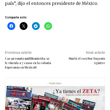
país”, dijo el entonces presidente de México.
Comparte esto:
Previous article
Next article
Cae presunta multihomicida; se
Murió el escritor Eugenio
le vincula a 7 casos en la colonia
Aguirre
Esperanza en Mexicali
- Publicidad -