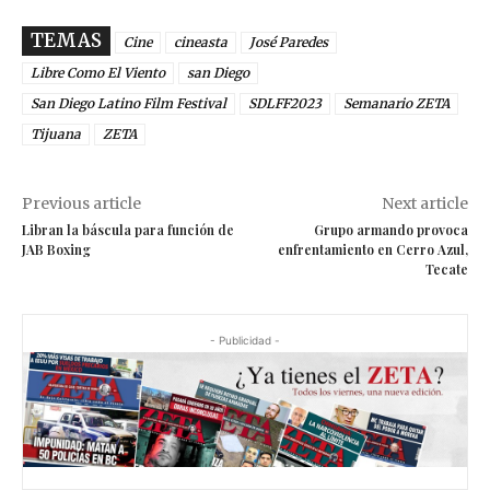
TEMAS
Cine
cineasta
José Paredes
Libre Como El Viento
san Diego
San Diego Latino Film Festival
SDLFF2023
Semanario ZETA
Tijuana
ZETA
Previous article
Next article
Libran la báscula para función de
Grupo armando provoca
JAB Boxing
enfrentamiento en Cerro Azul,
Tecate
- Publicidad -