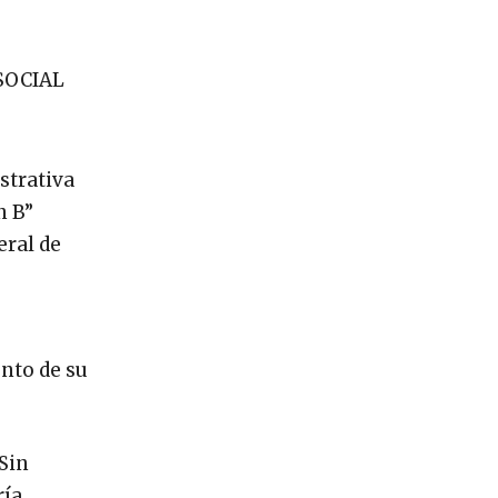
SOCIAL
strativa
n B”
eral de
nto de su
Sin
ría