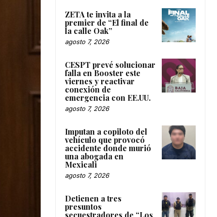
ZETA te invita a la
premier de “El final de
la calle Oak”
agosto 7, 2026
CESPT prevé solucionar
falla en Booster este
viernes y reactivar
conexión de
emergencia con EE.UU.
agosto 7, 2026
Imputan a copiloto del
vehículo que provocó
accidente donde murió
una abogada en
Mexicali
agosto 7, 2026
Detienen a tres
presuntos
secuestradores de “Los