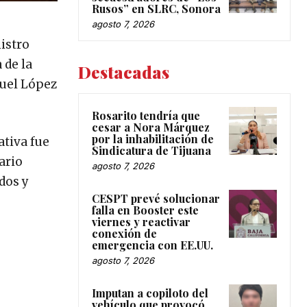
Rusos” en SLRC, Sonora
agosto 7, 2026
nistro
 de la
Destacadas
nuel López
Rosarito tendría que
cesar a Nora Márquez
por la inhabilitación de
ativa fue
Sindicatura de Tijuana
ario
agosto 7, 2026
dos y
CESPT prevé solucionar
falla en Booster este
viernes y reactivar
conexión de
emergencia con EE.UU.
agosto 7, 2026
Imputan a copiloto del
vehículo que provocó