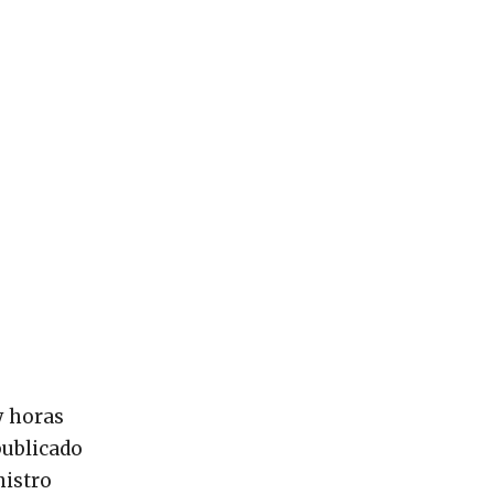
y horas
publicado
nistro