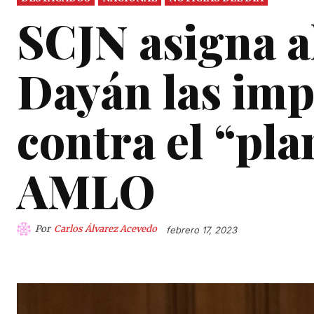
SCJN asigna a
Dayán las im
contra el “pla
AMLO
Por
Carlos Álvarez Acevedo
febrero 17, 2023