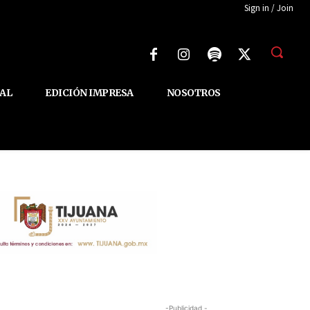
Sign in / Join
AL
EDICIÓN IMPRESA
NOSOTROS
-Publicidad -