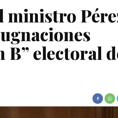
l ministro Pére
pugnaciones
n B” electoral d