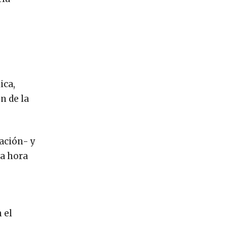
ica,
n de la
ación- y
la hora
 el