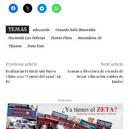
TEMAS
educación
Gerardo Solís Benavides
Hacienda Las Delicias
Puerta Plata
Secundaria 28
Tijuana
Zona Este
Previous article
Next article
Realizarán Festival Año Nuevo
Acusan a directora de escuela de
Chino 2023 “Conejo del agua”, en
negar educación a niños de
BC
kínder
- Publicidad -