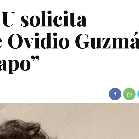
U solicita
e Ovidio Guzmá
hapo”