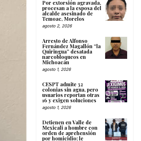
Por extorsión agravada,
procesan a la esposa del
alcalde asesinado de
Temoac, Morelos
agosto 2, 2026
Arresto de Alfonso
Fernández Magallón “la
Quiringua” desatada
narcobloqueos en
Michoacán
agosto 1, 2026
CESPT admite 32
colonias sin agua, pero
usuarios reportan otras
16 y exigen soluciones
agosto 1, 2026
Detienen en Valle de
Mexicali a hombre con
orden de aprehensión
por homicidio; le