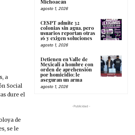
Michoacán
agosto 1, 2026
CESPT admite 32
colonias sin agua, pero
usuarios reportan otras
16 y exigen soluciones
agosto 1, 2026
Detienen en Valle de
Mexicali a hombre con
orden de aprehensión
por homicidio; le
s, a
aseguran un arma
ón Social
agosto 1, 2026
as dure el
-Publicidad -
moloya de
s, se le