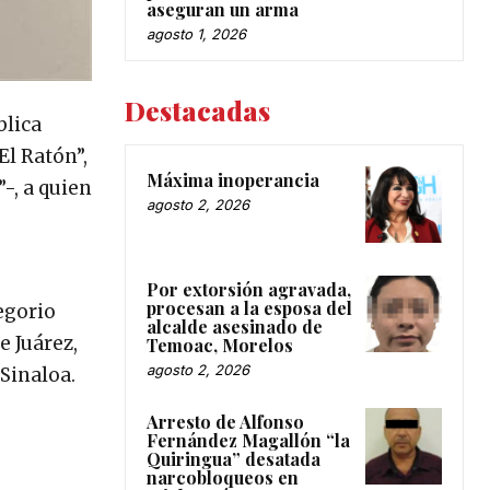
aseguran un arma
agosto 1, 2026
Destacadas
blica
El Ratón”,
Máxima inoperancia
-, a quien
agosto 2, 2026
Por extorsión agravada,
procesan a la esposa del
egorio
alcalde asesinado de
e Juárez,
Temoac, Morelos
agosto 2, 2026
 Sinaloa.
Arresto de Alfonso
Fernández Magallón “la
Quiringua” desatada
narcobloqueos en