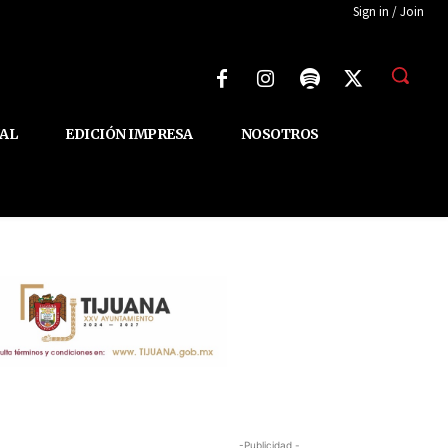
Sign in / Join
AL
EDICIÓN IMPRESA
NOSOTROS
-Publicidad -