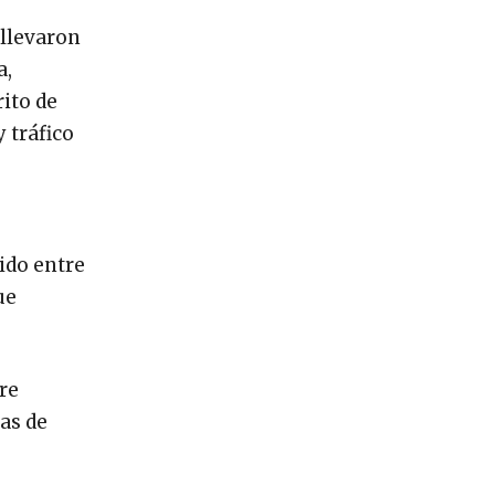
 llevaron
a,
rito de
 tráfico
ido entre
ue
re
as de