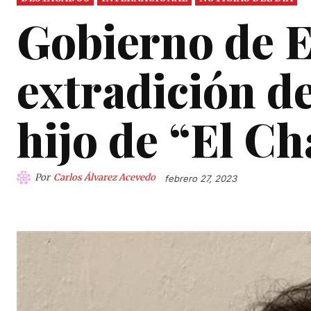
Gobierno de E
extradición d
hijo de “El C
Por
Carlos Álvarez Acevedo
febrero 27, 2023