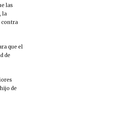
e las
 la
 contra
ra que el
ad de
iores
hijo de