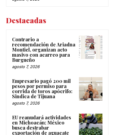
Destacadas
Contrario a
recomendación de Ariadna
Montiel, organizan acto
masivo con acarreo para
Burgueño
agosto 7, 2026
Empresario pagó 200 mil
pesos por permiso para
corrida de toros apócrifo:
Sindica de Tijuana
agosto 7, 2026
EU reanudará actividades
en Michoacán; México
busca destrabar
exportación de aguacate