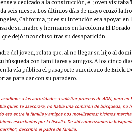
nse y dedicado a la construcción, el joven visitaba 
 seis meses. Los últimos días de mayo cruzó la fr
geles, California, pues su intención era apoyar en 
asa de su madre y hermanos en la colonia El Dorado
 que dejó inconcluso tras su desaparición.
dre del joven, relata que, al no llegar su hijo al domi
 búsqueda con familiares y amigos. A los cinco día
en la vía pública el pasaporte americano de Erick. D
orias para dar con su paradero.
o acudimos a las autoridades a solicitar pruebas de ADN, pero en 
abía quien te asesorara, no había una comisión de búsqueda, no h
do eso entre la familia y amigos nos movilizamos; hicimos marcha
 fuimos escuchados por la fiscalía. De ahí comenzamos la búsqued
arrillo”, describió el padre de familia.