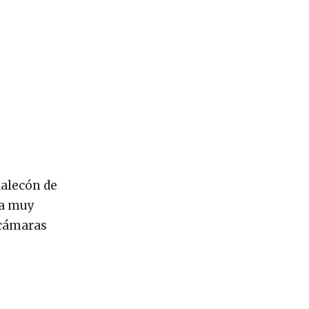
Malecón de
ba muy
s cámaras