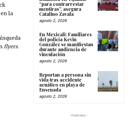
“para contrarrestar
ick
mentiras”, asegura
 en la
Catalino Zavala
agosto 2, 2026
En Mexicali: Familiares
 Búsqueda
del policía Kevin
González se manifiestan
en
flyers
.
durante audiencia de
vinculación
agosto 2, 2026
Reportan a persona sin
vida tras accidente
acuático en playa de
Ensenada
agosto 2, 2026
-Publicidad -