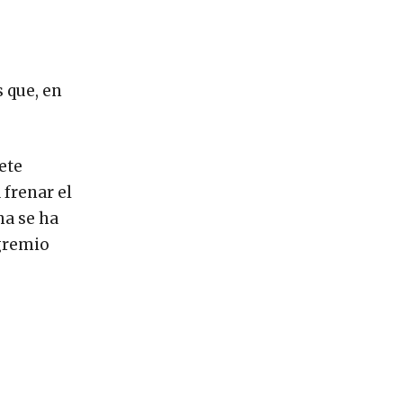
s que, en
ete
frenar el
ha se ha
 gremio