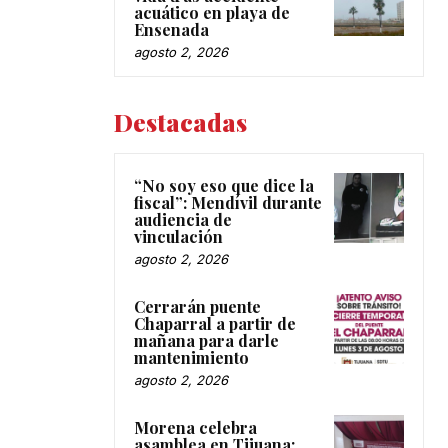
acuático en playa de
Ensenada
agosto 2, 2026
Destacadas
“No soy eso que dice la
fiscal”: Mendívil durante
audiencia de
vinculación
agosto 2, 2026
Cerrarán puente
Chaparral a partir de
mañana para darle
mantenimiento
agosto 2, 2026
Morena celebra
asamblea en Tijuana;