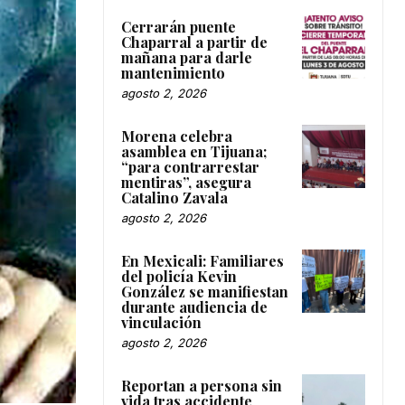
Cerrarán puente
Chaparral a partir de
mañana para darle
mantenimiento
agosto 2, 2026
Morena celebra
asamblea en Tijuana;
“para contrarrestar
mentiras”, asegura
Catalino Zavala
agosto 2, 2026
En Mexicali: Familiares
del policía Kevin
González se manifiestan
durante audiencia de
vinculación
agosto 2, 2026
Reportan a persona sin
vida tras accidente