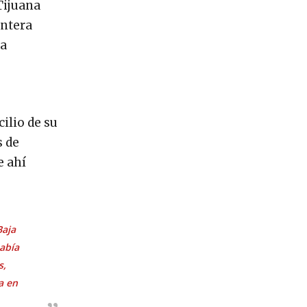
Tijuana
ontera
la
cilio de su
s de
e ahí
Baja
abía
s,
a en