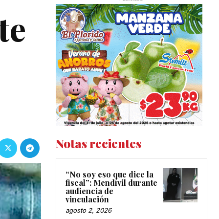
te
Notas recientes
“No soy eso que dice la
fiscal”: Mendívil durante
audiencia de
vinculación
agosto 2, 2026