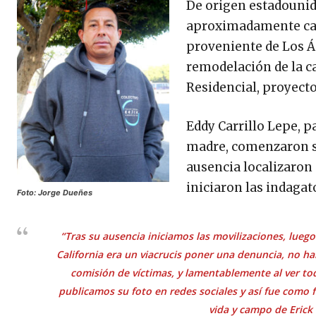
De origen estadounide
aproximadamente cada
proveniente de Los Án
remodelación de la c
Residencial, proyecto
Eddy Carrillo Lepe, pa
madre, comenzaron su
ausencia localizaron 
iniciaron las indagat
Foto: Jorge Dueñes
“Tras su ausencia iniciamos las movilizaciones, lueg
California era un viacrucis poner una denuncia, no h
comisión de víctimas, y lamentablemente al ver to
publicamos su foto en redes sociales y así fue como
vida y campo de Erick C