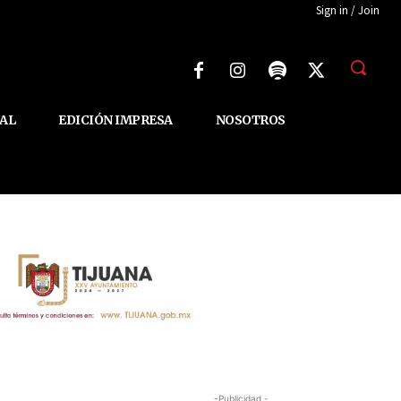
Sign in / Join
AL
EDICIÓN IMPRESA
NOSOTROS
-Publicidad -