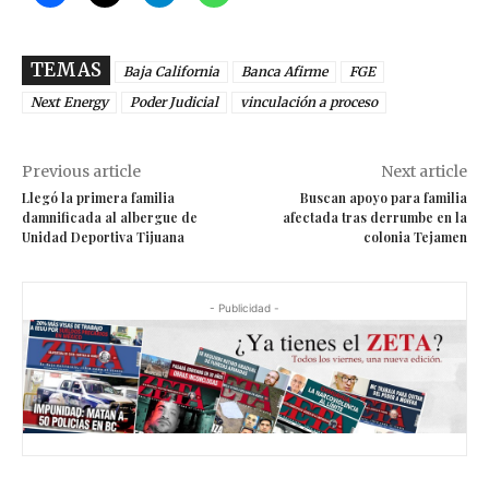
TEMAS
Baja California
Banca Afirme
FGE
Next Energy
Poder Judicial
vinculación a proceso
Previous article
Next article
Llegó la primera familia
Buscan apoyo para familia
damnificada al albergue de
afectada tras derrumbe en la
Unidad Deportiva Tijuana
colonia Tejamen
- Publicidad -