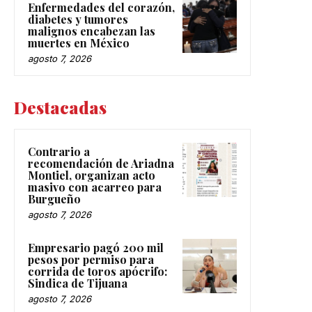
Enfermedades del corazón,
diabetes y tumores
malignos encabezan las
muertes en México
agosto 7, 2026
Destacadas
Contrario a
recomendación de Ariadna
Montiel, organizan acto
masivo con acarreo para
Burgueño
agosto 7, 2026
Empresario pagó 200 mil
pesos por permiso para
corrida de toros apócrifo:
Sindica de Tijuana
agosto 7, 2026