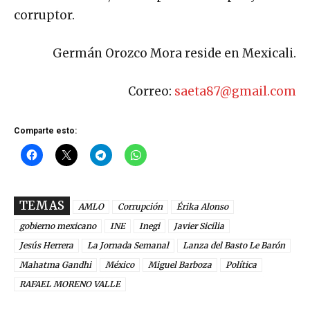
corruptor.
Germán Orozco Mora reside en Mexicali.
Correo:
saeta87@gmail.com
Comparte esto:
TEMAS
AMLO
Corrupción
Érika Alonso
gobierno mexicano
INE
Inegi
Javier Sicilia
Jesús Herrera
La Jornada Semanal
Lanza del Basto Le Barón
Mahatma Gandhi
México
Miguel Barboza
Política
RAFAEL MORENO VALLE