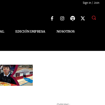
Sign in / Join
AL
EDICIÓN IMPRESA
NOSOTROS
-Publicidad -