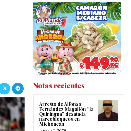
Notas recientes
Arresto de Alfonso
Fernández Magallón “la
Quiringua” desatada
narcobloqueos en
Michoacán
agosto 1, 2026