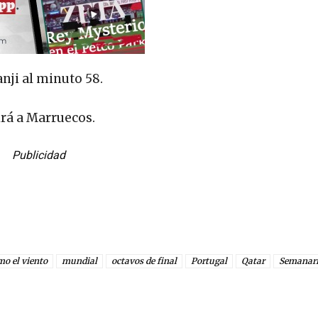
nji al minuto 58.
irá a Marruecos.
Publicidad
mo el viento
mundial
octavos de final
Portugal
Qatar
Semanar