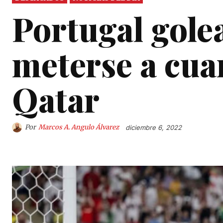
Portugal gole
meterse a cuar
Qatar
Por
Marcos A. Angulo Álvarez
diciembre 6, 2022