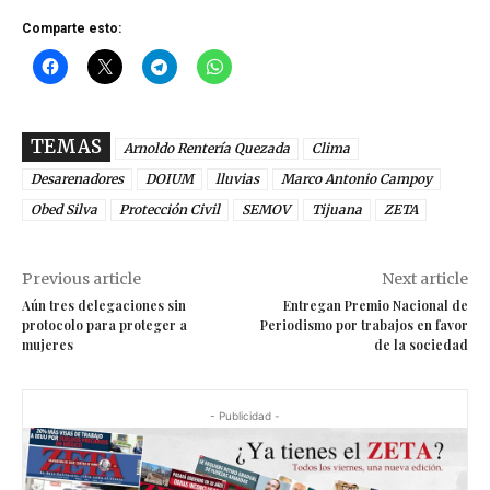
Comparte esto:
TEMAS
Arnoldo Rentería Quezada
Clima
Desarenadores
DOIUM
lluvias
Marco Antonio Campoy
Obed Silva
Protección Civil
SEMOV
Tijuana
ZETA
Previous article
Next article
Aún tres delegaciones sin
Entregan Premio Nacional de
protocolo para proteger a
Periodismo por trabajos en favor
mujeres
de la sociedad
- Publicidad -